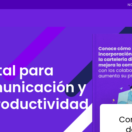
N
tal para
municación y
roductividad
Com
d