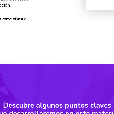
ación.
a este eBook
Descubre algunos puntos claves
ue desarrollaremos en este materi