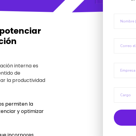
potenciar
ción
cación interna es
entido de
ar la productividad
os permiten la
enciar y optimizar
que incorpores