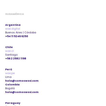
SUDAMÉRICA
Argentina
woxi.digital
Buenos Aires | Córdoba
+54 11 5246 6250
Chile
woxi.cl
Santiago
+56 2 2582 1198
Perú
woxi.pe
Lima
hola@somoswoxi.com
Colombia
Bogotá
hola@somoswoxi.com
Paraguay