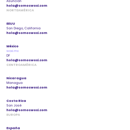
Asunción
hola@somoswoxi.com
NORTEAMÉRICA
EEUU
San Diego, California
hola@somoswoxi.com
México
woxi.mx
DF
hola@somoswoxi.com
CENTROAMÉRICA
Nicaragua
Managua
hola@somoswoxi.com
Costa Rica
San José
hola@somoswoxi.com
EUROPA
España