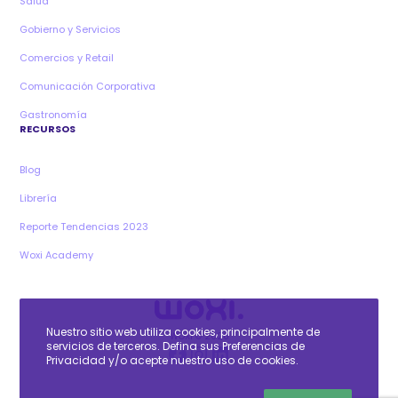
Salud
Gobierno y Servicios
Comercios y Retail
Comunicación Corporativa
Gastronomía
RECURSOS
Blog
Librería
Reporte Tendencias 2023
Woxi Academy
Nuestro sitio web utiliza cookies, principalmente de
WOXI © 2026
Facebook
Instagram
LinkedIn
servicios de terceros. Defina sus Preferencias de
Privacidad y/o acepte nuestro uso de cookies.