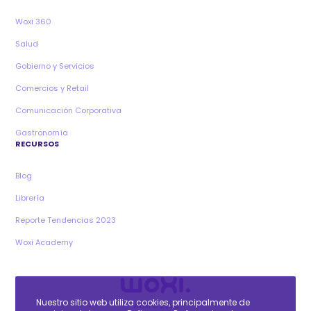
Woxi 360
Salud
Gobierno y Servicios
Comercios y Retail
Comunicación Corporativa
Gastronomía
RECURSOS
Blog
Librería
Reporte Tendencias 2023
Woxi Academy
Nuestro sitio web utiliza cookies, principalmente de
WOXI © 2026