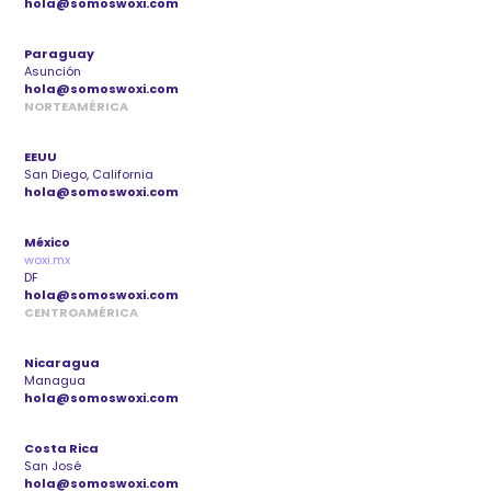
hola@somoswoxi.com
Paraguay
Asunción
hola@somoswoxi.com
NORTEAMÉRICA
EEUU
San Diego, California
hola@somoswoxi.com
México
woxi.mx
DF
hola@somoswoxi.com
CENTROAMÉRICA
Nicaragua
Managua
hola@somoswoxi.com
Costa Rica
San José
hola@somoswoxi.com