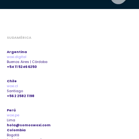
SUDAMÉRICA
Argentina
woxi.digital
Buenos Aires | Córdoba
+54 11 5246 6250
Chile
woxi.cl
Santiago
+56 2 2582 1198
Perú
woxi.pe
Lima
hola@somoswoxi.com
Colombia
Bogotá