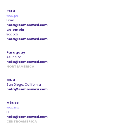
Perú
woxi.pe
Lima
hola@somoswoxi.com
Colombia
Bogotá
hola@somoswoxi.com
Paraguay
Asunción
hola@somoswoxi.com
NORTEAMÉRICA
EEUU
San Diego, California
hola@somoswoxi.com
México
woxi.mx
DF
hola@somoswoxi.com
CENTROAMÉRICA