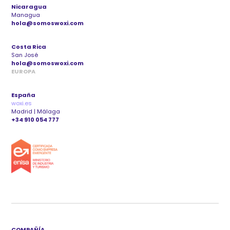
Nicaragua
Managua
hola@somoswoxi.com
Costa Rica
San José
hola@somoswoxi.com
EUROPA
España
woxi.es
Madrid | Málaga
+34 910 054 777
COMPAÑÍA