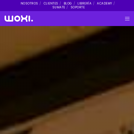
NOSOTROS
CLIENTES
BLOG
LIBRERÍA
ACADEMY
SUMATE
SOPORTE