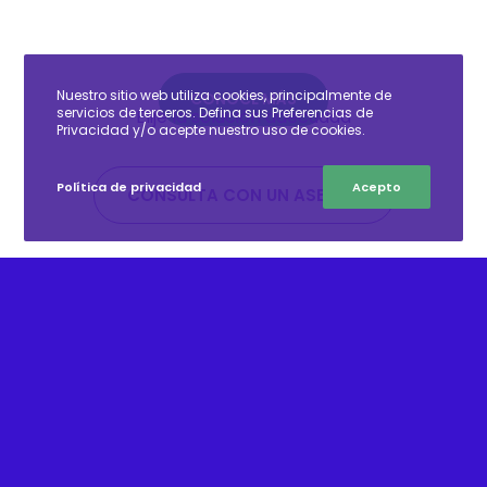
RED DE PANTALLAS
Nuestro sitio web utiliza cookies, principalmente de
CONOCE MÁS
servicios de terceros. Defina sus Preferencias de
Elije la solución adecuada
Privacidad y/o acepte nuestro uso de cookies.
Política de privacidad
Acepto
CONSULTA CON UN ASESOR
SÚMATE A LA
TRANSFORMACIÓN
DIGITAL