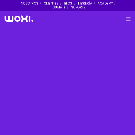
NOSOTROS
CLIENTES
BLOG
LIBRERÍA
ACADEMY
SUMATE
SOPORTE