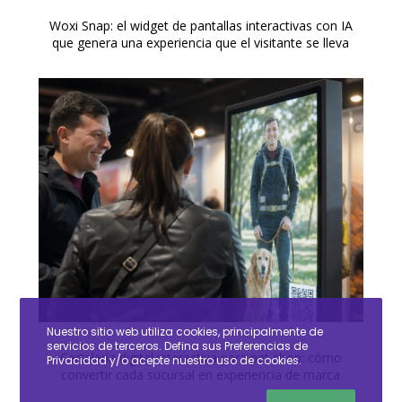
Woxi Snap: el widget de pantallas interactivas con IA
que genera una experiencia que el visitante se lleva
Nuestro sitio web utiliza cookies, principalmente de
servicios de terceros. Defina sus Preferencias de
Cartelería digital interactiva para pet shop: cómo
Privacidad y/o acepte nuestro uso de cookies.
convertir cada sucursal en experiencia de marca