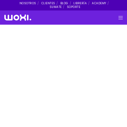
NOSOTROS
CLIENTES
BLOG
LIBRERÍA
ACADEMY
SUMATE
SOPORTE