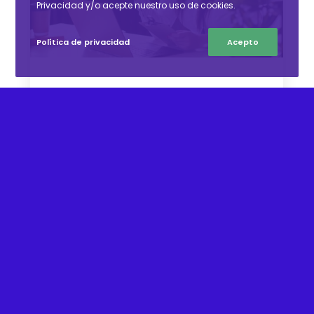
Privacidad y/o acepte nuestro uso de cookies.
Política de privacidad
Acepto
Blog de Woxi
Customer Experience: ¿cómo
mejorarla con la tecnología?
Hoy en día, el customer experience
es uno de los pilares básicos de las
organizaciones orientadas al éxito.
Se trata de un proceso que inicia
desde el momento en que…
leer más