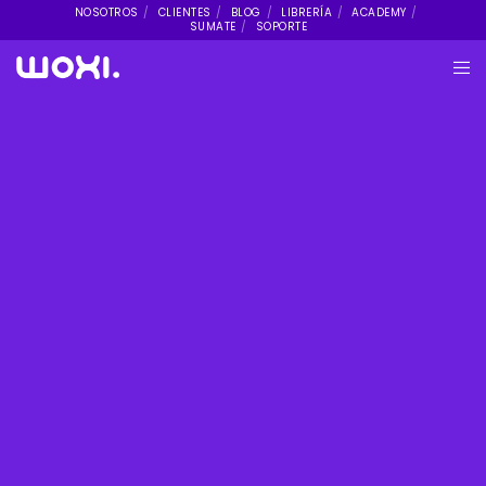
NOSOTROS
CLIENTES
BLOG
LIBRERÍA
ACADEMY
SUMATE
SOPORTE