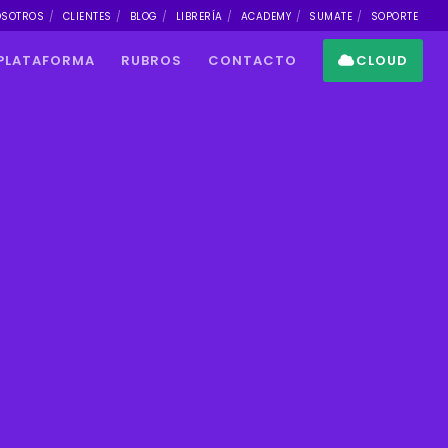
OSOTROS
CLIENTES
BLOG
LIBRERÍA
ACADEMY
SUMATE
SOPORTE
PLATAFORMA
RUBROS
CONTACTO
CLOUD