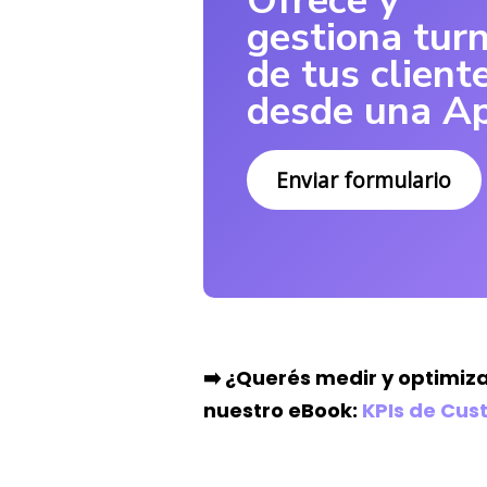
Ofrece y
gestiona tur
de tus client
desde una A
Enviar formulario
➡️
¿Querés medir y optimiza
nuestro eBook:
KPIs de Cus