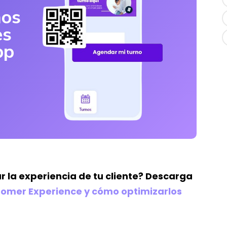
nos
es
pp
r la experiencia de tu cliente? Descarga
tomer Experience y cómo optimizarlos