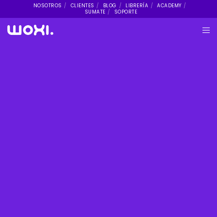
NOSOTROS
CLIENTES
BLOG
LIBRERÍA
ACADEMY
SUMATE
SOPORTE