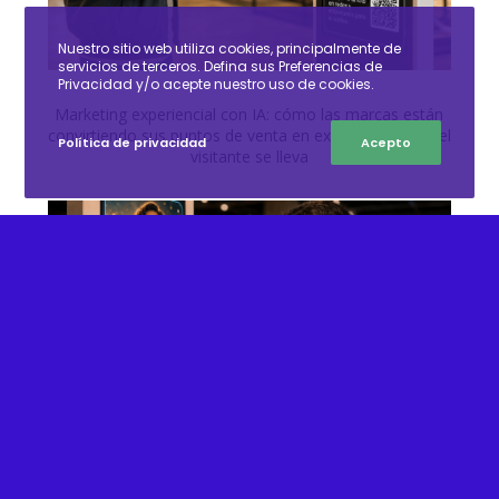
Nuestro sitio web utiliza cookies, principalmente de
servicios de terceros. Defina sus Preferencias de
Privacidad y/o acepte nuestro uso de cookies.
Marketing experiencial con IA: cómo las marcas están
convirtiendo sus puntos de venta en experiencias que el
Política de privacidad
Acepto
visitante se lleva
Woxi Snap: el widget de pantallas interactivas con IA