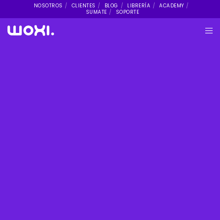
NOSOTROS
CLIENTES
BLOG
LIBRERÍA
ACADEMY
SUMATE
SOPORTE