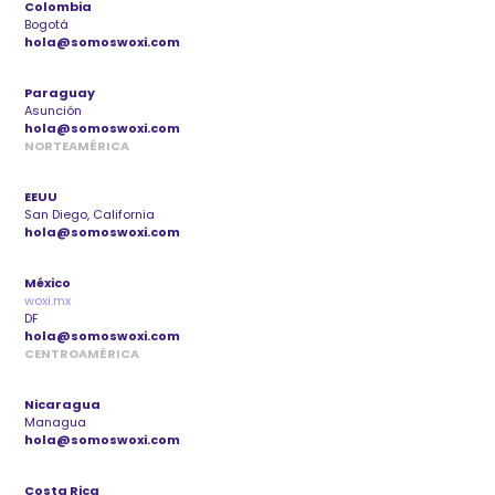
Colombia
Bogotá
hola@somoswoxi.com
Paraguay
Asunción
hola@somoswoxi.com
NORTEAMÉRICA
EEUU
San Diego, California
hola@somoswoxi.com
México
woxi.mx
DF
hola@somoswoxi.com
CENTROAMÉRICA
Nicaragua
Managua
hola@somoswoxi.com
Costa Rica