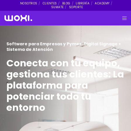
NOSOTROS
CLIENTES
BLOG
LIBRERÍA
ACADEMY
SUMATE
SOPORTE
Software para Empresas y Pymes: Digital Signage +
Sistema de Atención
Conecta con tu equipo,
gestiona tus clientes: La
plataforma para
potenciar todo tu
entorno