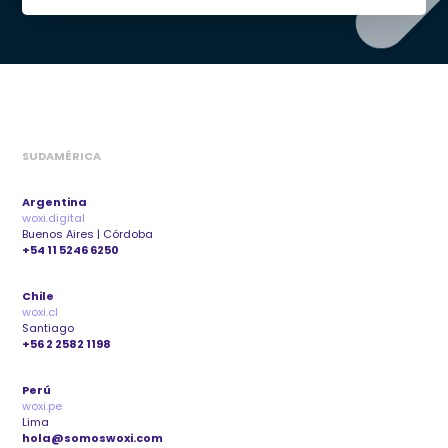
SUDAMÉRICA
Argentina
woxi.digital
Buenos Aires | Córdoba
+54 11 5246 6250
Chile
woxi.cl
Santiago
+56 2 2582 1198
Perú
woxi.pe
Lima
hola@somoswoxi.com