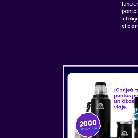
funció
pantal
intelig
eficien