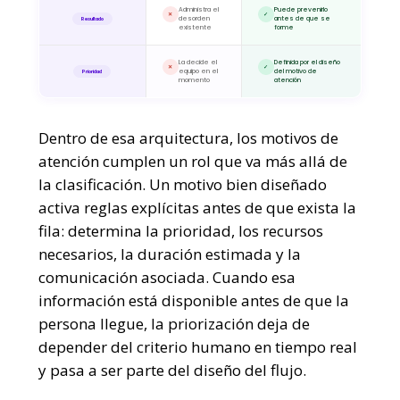
Administra el
Puede prevenirlo
✕
✓
desorden
antes de que se
Resultado
existente
forme
La decide el
Definida por el diseño
✕
✓
equipo en el
del motivo de
Prioridad
momento
atención
Dentro de esa arquitectura, los motivos de
atención cumplen un rol que va más allá de
la clasificación. Un motivo bien diseñado
activa reglas explícitas antes de que exista la
fila: determina la prioridad, los recursos
necesarios, la duración estimada y la
comunicación asociada. Cuando esa
información está disponible antes de que la
persona llegue, la priorización deja de
depender del criterio humano en tiempo real
y pasa a ser parte del diseño del flujo.