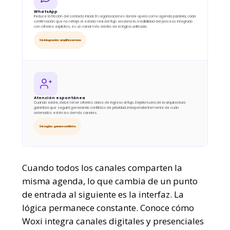
WhatsApp
Reduce la fricción del contacto inicial. En organizaciones donde opera como agenda paralela, cada
confirmación que no refleja el estado real del flujo erosiona la credibilidad del proceso. Integrado
con criterios explícitos, es un canal más dentro de la lógica unificada.
Sin integración: amplifica errores
Atención espontánea
Cuando existe, debe tener criterios claros de ingreso al flujo. Dejarla fuera de la arquitectura
garantiza que seguirá generando conflictos de prioridad, independientemente de cuán
ordenados estén los demás canales.
Sin reglas: genera conflictos
Cuando todos los canales comparten la
misma agenda, lo que cambia de un punto
de entrada al siguiente es la interfaz. La
lógica permanece constante. Conoce cómo
Woxi integra canales digitales y presenciales