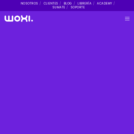
NOSOTROS
CLIENTES
BLOG
LIBRERÍA
ACADEMY
SUMATE
SOPORTE