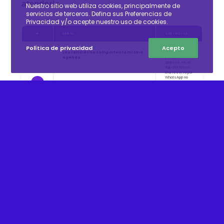
atenderla.
Nuestro sitio web utiliza cookies, principalmente de
servicios de terceros. Defina sus Preferencias de
Privacidad y/o acepte nuestro uso de cookies.
#
SEÑAL
QUÉ INDICA
Política de privacidad
Acepto
Los canales no comparten la misma
Un turno tomado
agenda
por app no
aparece en el
flujo del tótem.
Una reserva por
WhatsApp no
afecta la
1
disponibilidad
visible en el
sitio web. Cada
canal opera
sobre su propio
registro.
Las prioridades se deciden en el
El equipo define
momento
sobre la marcha
quién pasa
primero y en
qué orden, sin
que esa lógica
2
esté definida ni
sea
consistente
entre
personas ni
entre turnos.
El equipo ve un estado distinto al del
La persona
cliente
siguió la
indicación de la