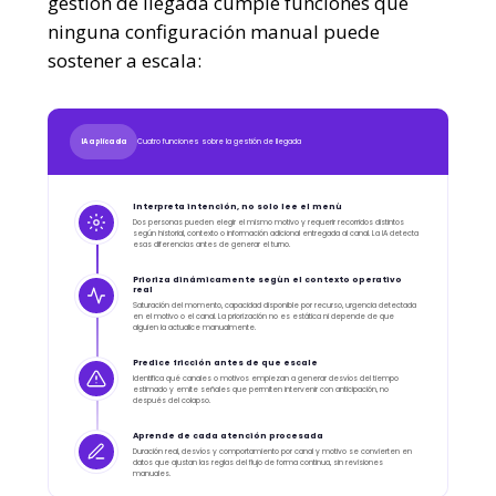
gestión de llegada cumple funciones que
ninguna configuración manual puede
sostener a escala:
Cuatro funciones sobre la gestión de llegada
IA aplicada
Interpreta intención, no solo lee el menú
Dos personas pueden elegir el mismo motivo y requerir recorridos distintos
según historial, contexto o información adicional entregada al canal. La IA detecta
esas diferencias antes de generar el turno.
Prioriza dinámicamente según el contexto operativo
real
Saturación del momento, capacidad disponible por recurso, urgencia detectada
en el motivo o el canal. La priorización no es estática ni depende de que
alguien la actualice manualmente.
Predice fricción antes de que escale
Identifica qué canales o motivos empiezan a generar desvíos del tiempo
estimado y emite señales que permiten intervenir con anticipación, no
después del colapso.
Aprende de cada atención procesada
Duración real, desvíos y comportamiento por canal y motivo se convierten en
datos que ajustan las reglas del flujo de forma continua, sin revisiones
manuales.