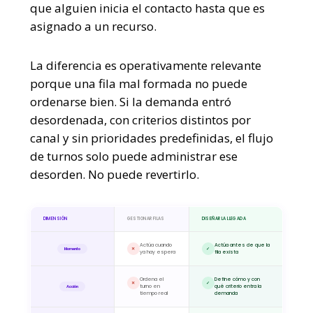
que alguien inicia el contacto hasta que es
asignado a un recurso.
La diferencia es operativamente relevante
porque una fila mal formada no puede
ordenarse bien. Si la demanda entró
desordenada, con criterios distintos por
canal y sin prioridades predefinidas, el flujo
de turnos solo puede administrar ese
desorden. No puede revertirlo.
DIMENSIÓN
GESTIONAR FILAS
DISEÑAR LA LLEGADA
Actúa cuando
Actúa antes de que la
Momento
✕
✓
ya hay espera
fila exista
Ordena el
Define cómo y con
✕
✓
turno en
qué criterio entra la
Acción
tiempo real
demanda