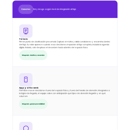
Rol y riesgo según nivel de integración al flujo
Canales
Tótem
Primer punto de clasificación presencial. Captura el motivo, valida condiciones y encamina dentro
del flujo. Su valor aparece cuando esas decisiones impactan al flujo completo, incluida la agenda
digital. Aislado, solo desplaza el desorden hacia adentro del espacio físico.
Integrado: clasifica y encamina
App y sitio web
Permiten mover decisiones fuera del espacio físico y fuera del horario de atención. Integrados a
la lógica de llegada, el equipo sabe con anticipación qué tipos de atención llegarán y en qué
volumen.
Integrado: genera previsibilidad