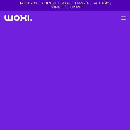
NOSOTROS
CLIENTES
BLOG
LIBRERÍA
ACADEMY
SUMATE
SOPORTE