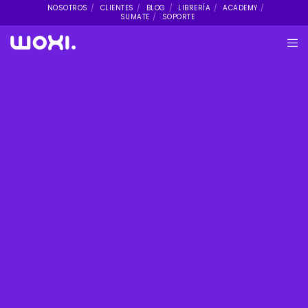
NOSOTROS
CLIENTES
BLOG
LIBRERÍA
ACADEMY
SUMATE
SOPORTE