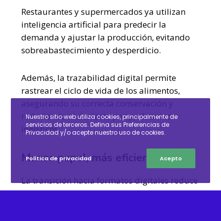
Restaurantes y supermercados ya utilizan
inteligencia artificial para predecir la
demanda y ajustar la producción, evitando
sobreabastecimiento y desperdicio.
Además, la trazabilidad digital permite
rastrear el ciclo de vida de los alimentos,
asegurando su correcta conservación y
reduciendo el descarte por problemas
Nuestro sitio web utiliza cookies, principalmente de
servicios de terceros. Defina sus Preferencias de
logísticos.
Privacidad y/o acepte nuestro uso de cookies.
Menos papel, más eficiencia
Política de privacidad
Acepto
La transición hacia formatos digitales reduce
el consumo de papel en el sector.
Menús impresos, carteles de promociones y