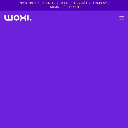
NOSOTROS
CLIENTES
BLOG
LIBRERÍA
ACADEMY
SUMATE
SOPORTE