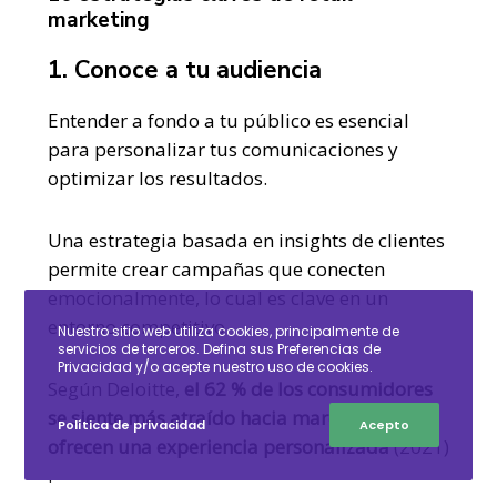
marketing
1. Conoce a tu audiencia
Entender a fondo a tu público es esencial
para personalizar tus comunicaciones y
optimizar los resultados.
Una estrategia basada en insights de clientes
permite crear campañas que conecten
emocionalmente, lo cual es clave en un
entorno competitivo.
Nuestro sitio web utiliza cookies, principalmente de
servicios de terceros. Defina sus Preferencias de
Privacidad y/o acepte nuestro uso de cookies.
Según Deloitte,
el 62 % de los consumidores
se siente más atraído hacia marcas que les
Política de privacidad
Acepto
ofrecen una experiencia personalizada
(2021)​
.