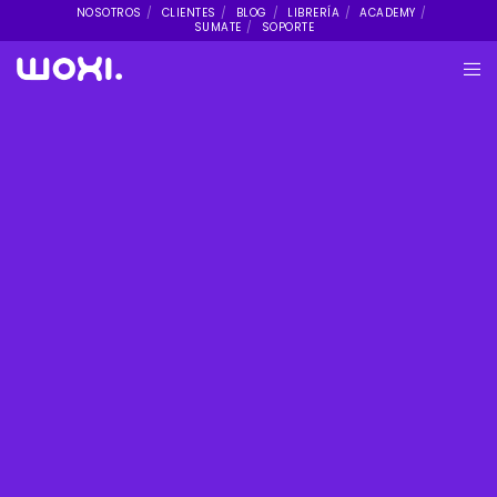
NOSOTROS
CLIENTES
BLOG
LIBRERÍA
ACADEMY
SUMATE
SOPORTE