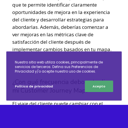
que te permite identificar claramente
oportunidades de mejora en la experiencia
del cliente y desarrollar estrategias para
abordarlas. Además, deberías comenzar a
ver mejoras en las métricas clave de
satisfacción del cliente después de
implementar cambios basados en tu mapa.
Nuestro sitio web utiliza cookies, principalmente de
servicios de terceros. Defina sus Preferencias de
Privacidad y/o acepte nuestro uso de cookies.
¿Con qué frecuencia debo actualizar
Política de privacidad
Acepto
mi Customer Journey Map?
El viaje del cliente puede cambiar con el
tiempo debido
a nuevos comportamientos de
los consumidores, cambios en el mercado o
ajustes en tu oferta de productos/servicios.