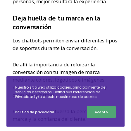
personas, mejor resultará la experiencia.
Deja huella de tu marca en la
conversación
Los chatbots permiten enviar diferentes tipos
de soportes durante la conversación.
De allí la importancia de reforzar la
conversación con tu imagen de marca
mediante colores, logotipos e imágenes
reconocibles alineados con tu sitio web y
Nuestro sitio web utiliza cookies, principalmente de
servicios de terceros. Defina sus Preferencias de
otras plataformas.
Privacidad y/o acepte nuestro uso de cookies.
Esta coherencia refuerza la percepción de la
Política de privacidad
Acepto
marca y la confianza del cliente.