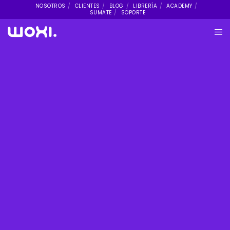
NOSOTROS
CLIENTES
BLOG
LIBRERÍA
ACADEMY
SUMATE
SOPORTE